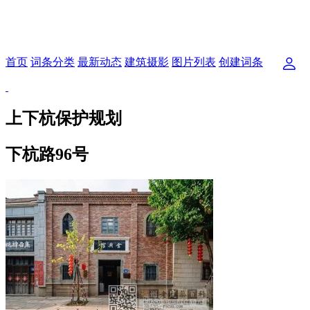
首页
词条分类
最新动态
建筑摄影
图片列表
创建词条
上下杭保护规划
下杭路96号