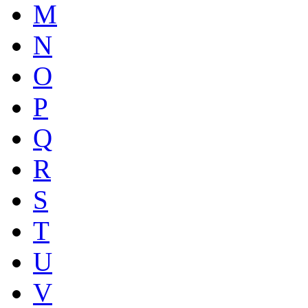
M
N
O
P
Q
R
S
T
U
V