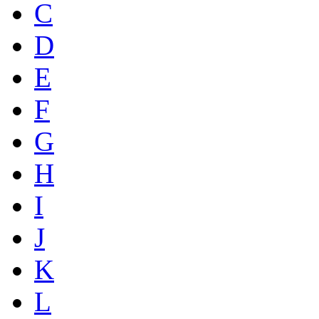
C
D
E
F
G
H
I
J
K
L