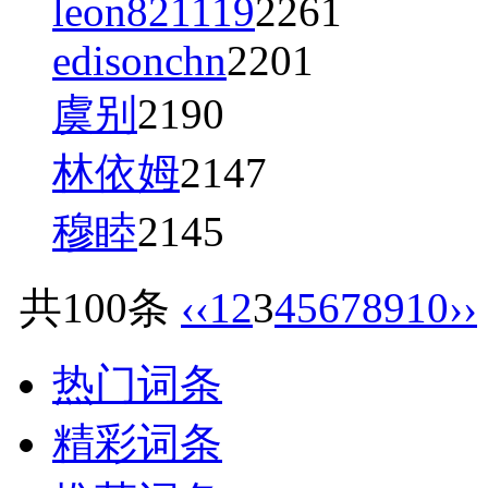
leon821119
2261
edisonchn
2201
虞别
2190
林依姆
2147
穆睦
2145
共100条
‹‹
1
2
3
4
5
6
7
8
9
10
››
热门词条
精彩词条