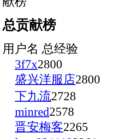
献榜
总贡献榜
用户名
总经验
3f7x
2800
盛兴洋服店
2800
下九流
2728
minred
2578
晋安梅客
2265