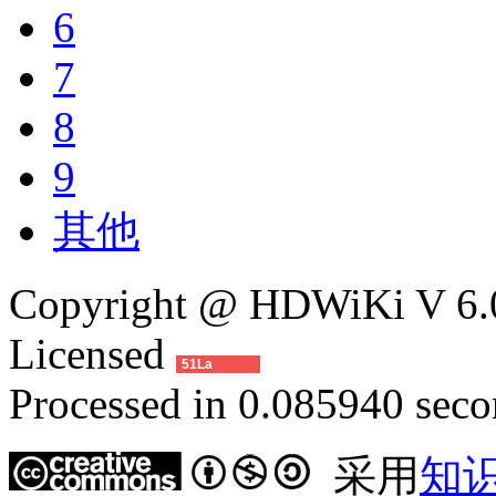
6
7
8
9
其他
Copyright @ HDWiKi V 6.0
Licensed
51La
Processed in 0.085940 secon
采用
知