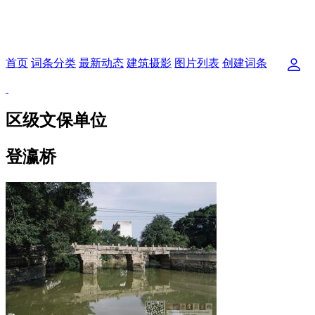
首页
词条分类
最新动态
建筑摄影
图片列表
创建词条
区级文保单位
登瀛桥