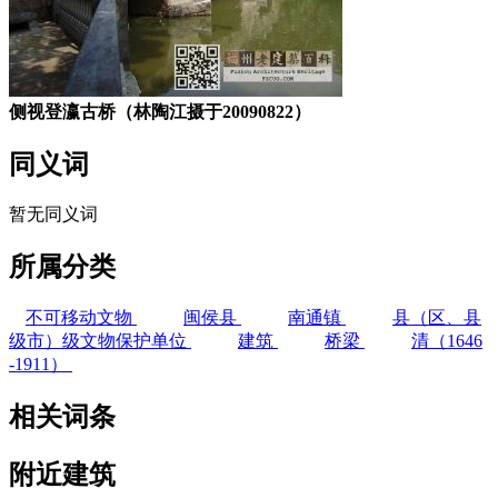
侧视登瀛古桥（林陶江摄于20090822）
同义词
暂无同义词
所属分类
不可移动文物
闽侯县
南通镇
县（区、县
级市）级文物保护单位
建筑
桥梁
清（1646
-1911）
相关词条
附近建筑