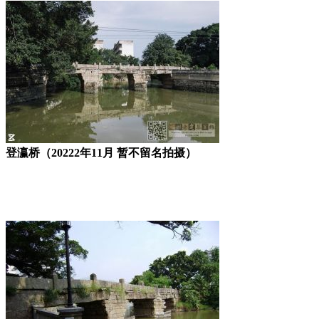
登瀛桥（20222年11月 暂不留名拍摄）