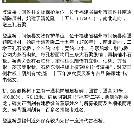
登瀛桥，闽侯县文物保护单位，位于福建省福州市闽侯县南通
镇陈厝村。始建于清乾隆二十五年（1760年），南北走向，二
墩三孔石梁...
登瀛桥，闽侯县文物保护单位，位于福建省福州市闽侯县南通
镇陈厝村。始建于清乾隆二十五年（1760年），南北走向，二
墩三孔石梁桥，全长约52米，宽约3.2米。舟形船墩，墩与桥
台均为条石砌筑。每孔桥面均用三条大石梁纵铺，再横铺小石
板。桥两旁设有石栏杆，望柱柱头雕饰有立狮、仙桃、方台
形、菱形等形状。石桥东侧栏板上横刻楷书“登瀛桥”，对应西
侧栏板上阴刻有“乾隆二十五年岁次庚辰季冬吉旦 陈家建”楷
书铭文。
桥北西侧榕树下立有一通花岗岩建桥碑，圆首，通高3.1米，
宽0.88米，厚0.13米。碑额阴刻篆书“福寿”二字，两侧浮雕夔
龙，碑文正面刻有建桥缘首董事姓名与所募银两及各项银两用
支。碑背面则刻有二百多名捐银者姓名。
登瀛桥是福州近郊保存较为完好一座清代古石桥。
FZCUO